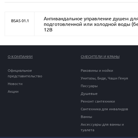
Антивандальное управление душем для
BSAS 01.1
подготовленной или холодной воды (бе
12В
О КОМПАНИИ
СМЕСИТЕЛИ И КРАНЫ
Официальное
Раковины и мойки
представительство
Унитазы, Биде, Чаши Генуя
Новости
Писсуары
Акции
Душевые
Ремонт сантехники
Сантехника для инвалидов
Ванны
Аксессуары для ванны и
туалета