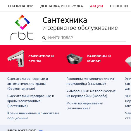
О КОМПАНИИ
ДОСТАВКА И ОТГРУЗКА
АКЦИИ
НОВОСТИ
Сантехника
и сервисное обслуживание
СМЕСИТЕЛИ И
РАКОВИНЫ И
КРАНЫ
МОЙКИ
Смесители сенсорные и
Раковины металлические из
Уни
автоматические краны
нержавейки (стальные)
(ав
(бесконтактные)
дат
Умывальники металлические
Смесители инфракрасные и
из нержавейки (желоба)
Уни
краны электронные
не
Мойки из нержавейки
(настенные)
(ан
(технические)
Краны нажимные и смесители
Чаш
порционные
ста
ВЕСЬ КАТАЛОГ