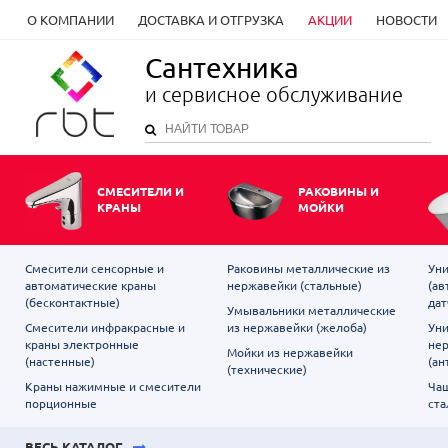
О КОМПАНИИ
ДОСТАВКА И ОТГРУЗКА
АКЦИИ
НОВОСТИ
Сантехника
и сервисное обслуживание
СМЕСИТЕЛИ И
РАКОВИНЫ И
КРАНЫ
МОЙКИ
Смесители сенсорные и
Раковины металлические из
Уни
автоматические краны
нержавейки (стальные)
(ав
(бесконтактные)
дат
Умывальники металлические
Смесители инфракрасные и
из нержавейки (желоба)
Уни
краны электронные
не
Мойки из нержавейки
(настенные)
(ан
(технические)
Краны нажимные и смесители
Чаш
порционные
ста
ВЕСЬ КАТАЛОГ