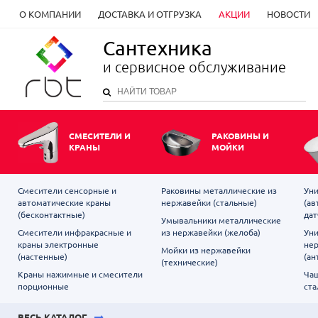
О КОМПАНИИ
ДОСТАВКА И ОТГРУЗКА
АКЦИИ
НОВОСТИ
Сантехника
и сервисное обслуживание
СМЕСИТЕЛИ И
РАКОВИНЫ И
КРАНЫ
МОЙКИ
Смесители сенсорные и
Раковины металлические из
Уни
автоматические краны
нержавейки (стальные)
(ав
(бесконтактные)
дат
Умывальники металлические
Смесители инфракрасные и
из нержавейки (желоба)
Уни
краны электронные
не
Мойки из нержавейки
(настенные)
(ан
(технические)
Краны нажимные и смесители
Чаш
порционные
ста
ВЕСЬ КАТАЛОГ