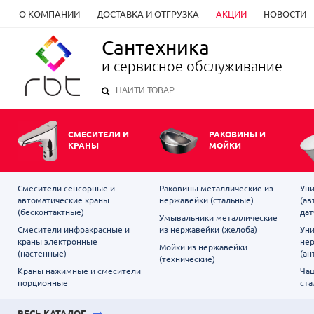
О КОМПАНИИ
ДОСТАВКА И ОТГРУЗКА
АКЦИИ
НОВОСТИ
Сантехника
и сервисное обслуживание
СМЕСИТЕЛИ И
РАКОВИНЫ И
КРАНЫ
МОЙКИ
Смесители сенсорные и
Раковины металлические из
Уни
автоматические краны
нержавейки (стальные)
(ав
(бесконтактные)
дат
Умывальники металлические
Смесители инфракрасные и
из нержавейки (желоба)
Уни
краны электронные
не
Мойки из нержавейки
(настенные)
(ан
(технические)
Краны нажимные и смесители
Чаш
порционные
ста
ВЕСЬ КАТАЛОГ