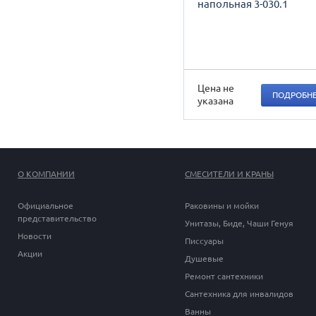
напольная 3-030.1
Цена не
ПОДРОБН
указана
О КОМПАНИИ
СМЕСИТЕЛИ И КРАНЫ
Официальное
Раковины и мойки
представительство
Унитазы, Биде, Чаши Генуя
Новости
Писсуары
Акции
Душевые
Ремонт сантехники
Сантехника для инвалидов
Ванны