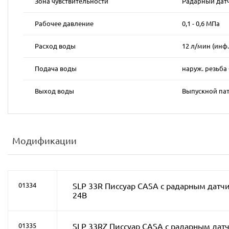
Зона чувствительности
Радарный дат
Рабочее давление
0,1 - 0,6 МПa
Расход воды
12 л/мин (инф.
Подача воды
наруж. резьба 
Выход воды
Выпускной пат
Модификации
01334
SLP 33R Писсуар CASA с радарным датч
24B
01335
SLP 33RZ Писсуар CASA с радарным датч