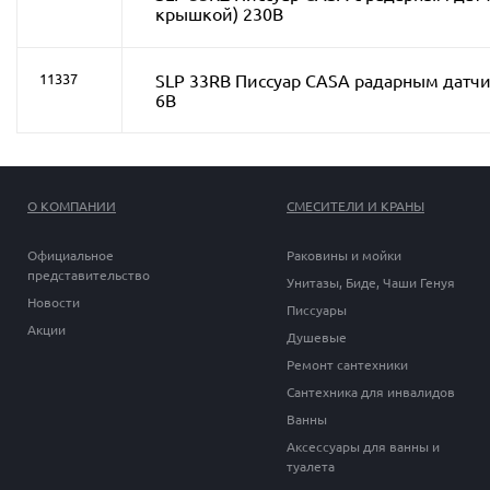
крышкой) 230B
SLP 33RB Писсуар CASA радарным датчи
11337
6В
О КОМПАНИИ
СМЕСИТЕЛИ И КРАНЫ
Официальное
Раковины и мойки
представительство
Унитазы, Биде, Чаши Генуя
Новости
Писсуары
Акции
Душевые
Ремонт сантехники
Сантехника для инвалидов
Ванны
Аксессуары для ванны и
туалета