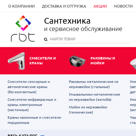
О КОМПАНИИ
ДОСТАВКА И ОТГРУЗКА
АКЦИИ
НОВОСТИ
Сантехника
и сервисное обслуживание
СМЕСИТЕЛИ И
РАКОВИНЫ И
КРАНЫ
МОЙКИ
Смесители сенсорные и
Раковины металлические из
Уни
автоматические краны
нержавейки (стальные)
(ав
(бесконтактные)
дат
Умывальники металлические
Смесители инфракрасные и
из нержавейки (желоба)
Уни
краны электронные
не
Мойки из нержавейки
(настенные)
(ан
(технические)
Краны нажимные и смесители
Чаш
порционные
ста
ВЕСЬ КАТАЛОГ