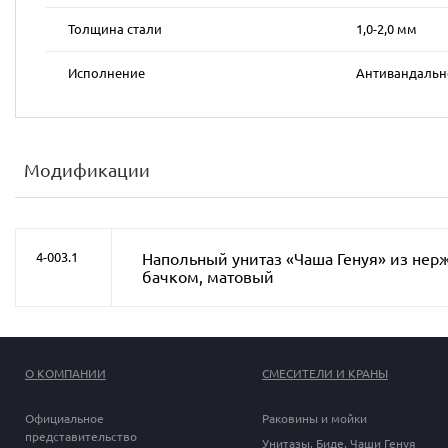
Толщина стали
1,0-2,0 мм
Исполнение
Антивандальн
Модификации
Напольный унитаз «Чаша Генуя» из нер
4-003.1
бачком, матовый
О КОМПАНИИ
СМЕСИТЕЛИ И КРАНЫ
Официальное
Раковины и мойки
представительство
Унитазы, Биде, Чаши Генуя