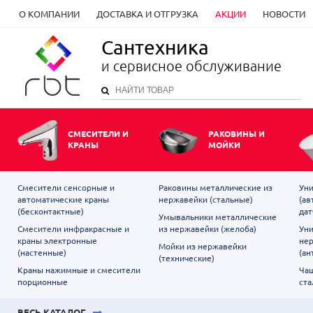
О КОМПАНИИ
ДОСТАВКА И ОТГРУЗКА
АКЦИИ
НОВОСТИ
Сантехника
и сервисное обслуживание
СМЕСИТЕЛИ И
РАКОВИНЫ И
КРАНЫ
МОЙКИ
Смесители сенсорные и
Раковины металлические из
Уни
автоматические краны
нержавейки (стальные)
(ав
(бесконтактные)
дат
Умывальники металлические
Смесители инфракрасные и
из нержавейки (желоба)
Уни
краны электронные
не
Мойки из нержавейки
(настенные)
(ан
(технические)
Краны нажимные и смесители
Чаш
порционные
ста
ВЕСЬ КАТАЛОГ