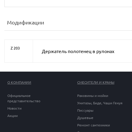
Модификации
Z 203
Держатель полотенец в рулонах
О КОМПАНИИ
СМЕСИТЕЛИ И КРАНЫ
Официальное
Раковины и мойки
представительство
Унитазы, Биде, Чаши Генуя
Новости
Писсуары
Акции
Душевые
Ремонт сантехники