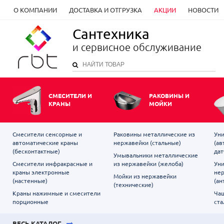
О КОМПАНИИ
ДОСТАВКА И ОТГРУЗКА
АКЦИИ
НОВОСТИ
Сантехника
и сервисное обслуживание
СМЕСИТЕЛИ И
РАКОВИНЫ И
КРАНЫ
МОЙКИ
Смесители сенсорные и
Раковины металлические из
Уни
автоматические краны
нержавейки (стальные)
(ав
(бесконтактные)
дат
Умывальники металлические
Смесители инфракрасные и
из нержавейки (желоба)
Уни
краны электронные
не
Мойки из нержавейки
(настенные)
(ан
(технические)
Краны нажимные и смесители
Чаш
порционные
ста
ВЕСЬ КАТАЛОГ