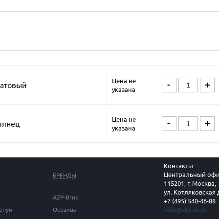
Цена не
-
+
матовый
указана
Цена не
-
+
лянец
указана
Контакты
Центральный офи
БРЕНДЫ
115201, г. Москва,
ул. Котляковская 
AZP-Brno
+7 (495) 540-46-88
Генуя
Oceanus
info@rbt-m.ru