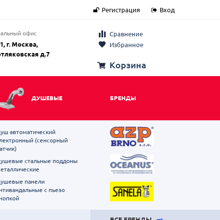
Регистрация
Вход
альный офис
Сравнение
1, г. Москва,
Избранное
отляковская д.7
Корзина
ДУШЕВЫЕ
БРЕНДЫ
уш автоматический
лектронный (сенсорный
атчик)
ушевые стальные поддоны
еталлические
ушевые панели
нтивандальные с пьезо
нопкой
ВСЕ БРЕНДЫ