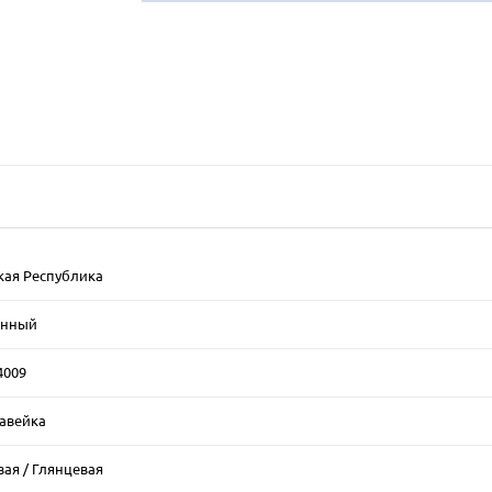
кая Республика
енный
4009
авейка
ая / Глянцевая