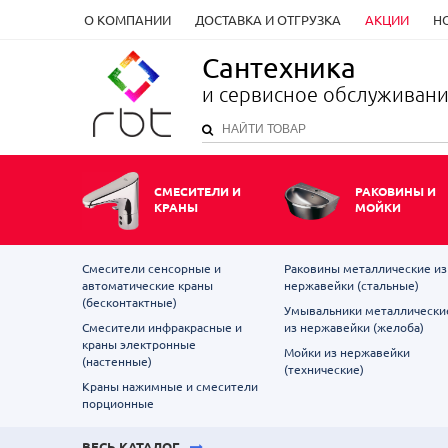
О КОМПАНИИ
ДОСТАВКА И ОТГРУЗКА
АКЦИИ
Н
Сантехника
и сервисное обслуживан
СМЕСИТЕЛИ И
РАКОВИНЫ И
КРАНЫ
МОЙКИ
Смесители сенсорные и
Раковины металлические из
автоматические краны
нержавейки (стальные)
(бесконтактные)
Умывальники металлически
Смесители инфракрасные и
из нержавейки (желоба)
краны электронные
Мойки из нержавейки
(настенные)
(технические)
Краны нажимные и смесители
порционные
ВЕСЬ КАТАЛОГ