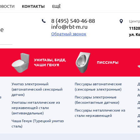
ОВОСТИ
КОНТАКТЫ
ЕЩЁ
8 (495) 540-46-88
Центр
info@rbt-m.ru
ие
11520
Обратный звонок
ул. К
УНИТАЗЫ, БИДЕ,
ПИССУАРЫ
ЧАШИ ГЕНУЯ
Унитаз электронный
Писсуары автоматические
Д
(автоматический сенсорный
(сенсорные электронные)
э
датчик)
д
е
Писсуары электронные
Унитазы металлические из
(бесконтактные датчики)
Д
нержавеющей стали
м
Писсуары металлические из
(антивандальные)
стали нержавеющей
Д
Чаша Генуя (Турецкий унитаз
а
сталь)
к