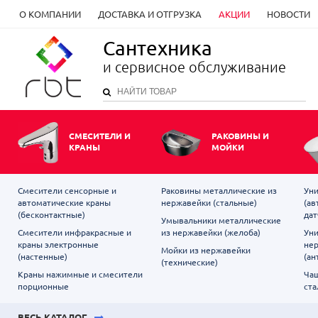
О КОМПАНИИ
ДОСТАВКА И ОТГРУЗКА
АКЦИИ
НОВОСТИ
Сантехника
и сервисное обслуживание
СМЕСИТЕЛИ И
РАКОВИНЫ И
КРАНЫ
МОЙКИ
Смесители сенсорные и
Раковины металлические из
Уни
автоматические краны
нержавейки (стальные)
(ав
(бесконтактные)
дат
Умывальники металлические
Смесители инфракрасные и
из нержавейки (желоба)
Уни
краны электронные
не
Мойки из нержавейки
(настенные)
(ан
(технические)
Краны нажимные и смесители
Чаш
порционные
ста
ВЕСЬ КАТАЛОГ