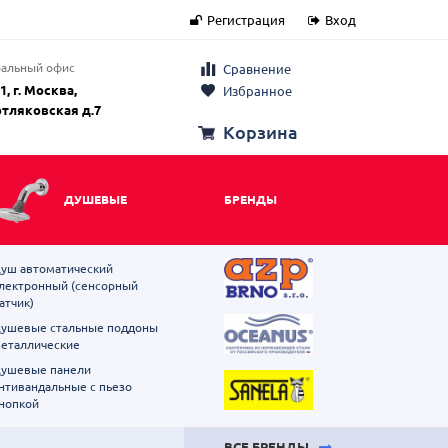
Регистрация
Вход
альный офис
Сравнение
1, г. Москва,
Избранное
отляковская д.7
Корзина
ДУШЕВЫЕ
БРЕНДЫ
уш автоматический
лектронный (сенсорный
атчик)
ушевые стальные поддоны
еталлические
ушевые панели
нтивандальные с пьезо
нопкой
ВСЕ БРЕНДЫ