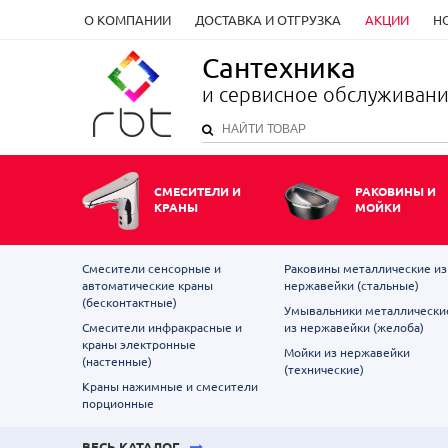
О КОМПАНИИ
ДОСТАВКА И ОТГРУЗКА
АКЦИИ
Н
Сантехника
и сервисное обслуживан
СМЕСИТЕЛИ И
РАКОВИНЫ И
КРАНЫ
МОЙКИ
Смесители сенсорные и
Раковины металлические из
автоматические краны
нержавейки (стальные)
(бесконтактные)
Умывальники металлически
Смесители инфракрасные и
из нержавейки (желоба)
краны электронные
Мойки из нержавейки
(настенные)
(технические)
Краны нажимные и смесители
порционные
ВЕСЬ КАТАЛОГ