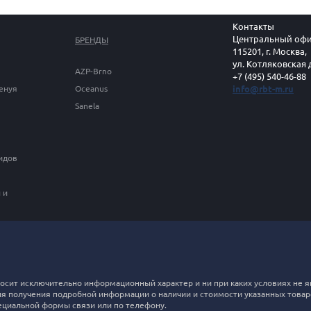
Контакты
Центральный офи
БРЕНДЫ
115201, г. Москва,
ул. Котляковская 
AZP-Brno
+7 (495) 540-46-88
Генуя
Oceanus
info@rbt-m.ru
Sanela
идов
 и
 носит исключительно информационный характер и ни при каких условиях н
ля получения подробной информации о наличии и стоимости указанных товаров
циальной формы связи или по телефону.