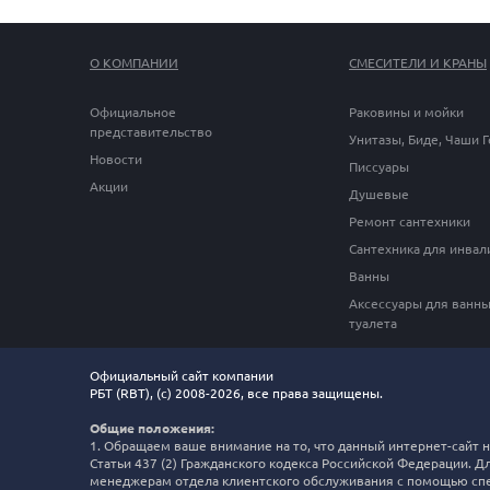
О КОМПАНИИ
СМЕСИТЕЛИ И КРАНЫ
Официальное
Раковины и мойки
представительство
Унитазы, Биде, Чаши 
Новости
Писсуары
Акции
Душевые
Ремонт сантехники
Сантехника для инвал
Ванны
Аксессуары для ванны
туалета
Официальный сайт компании
РБТ (RBT), (c) 2008-2026, все права защищены.
Общие положения:
1. Обращаем ваше внимание на то, что данный интернет-сайт
Статьи 437 (2) Гражданского кодекса Российской Федерации. Д
менеджерам отдела клиентского обслуживания с помощью спе