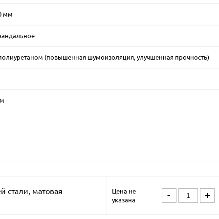
,0 мм
вандальное
полиуретаном (повышенная шумоизоляция, улучшенная прочность)
мм
й стали, матовая
Цена не
-
+
указана