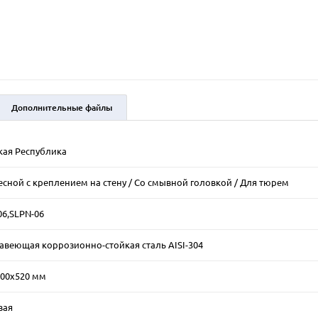
Дополнительные файлы
кая Республика
сной с креплением на стену / Со смывной головкой / Для тюрем
6,SLPN-06
веющая коррозионно-стойкая сталь AISI-304
300х520 мм
вая