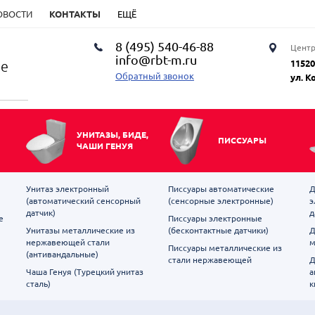
ОВОСТИ
КОНТАКТЫ
ЕЩЁ
8 (495) 540-46-88
Центр
info@rbt-m.ru
ие
11520
Обратный звонок
ул. К
УНИТАЗЫ, БИДЕ,
ПИССУАРЫ
ЧАШИ ГЕНУЯ
Унитаз электронный
Писсуары автоматические
Д
(автоматический сенсорный
(сенсорные электронные)
э
датчик)
д
е
Писсуары электронные
Унитазы металлические из
(бесконтактные датчики)
Д
нержавеющей стали
м
Писсуары металлические из
(антивандальные)
стали нержавеющей
Д
Чаша Генуя (Турецкий унитаз
а
сталь)
к