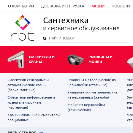
О КОМПАНИИ
ДОСТАВКА И ОТГРУЗКА
АКЦИИ
НОВОСТИ
Сантехника
и сервисное обслуживание
СМЕСИТЕЛИ И
РАКОВИНЫ И
КРАНЫ
МОЙКИ
Смесители сенсорные и
Раковины металлические из
Уни
автоматические краны
нержавейки (стальные)
(ав
(бесконтактные)
дат
Умывальники металлические
Смесители инфракрасные и
из нержавейки (желоба)
Уни
краны электронные
не
Мойки из нержавейки
(настенные)
(ан
(технические)
Краны нажимные и смесители
Чаш
порционные
ста
ВЕСЬ КАТАЛОГ