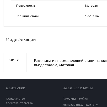
Поверхность
Матовая
Толщина стали
1,0-1,2 мм
Модификации
Раковина из нержавеющей стали наполь
3-015.2
пьедесталом, матовая
О КОМПАНИИ
СМЕСИТЕЛИ И КРАНЫ
Официальное
Раковины и мойки
представительство
Унитазы, Биде, Чаши Генуя