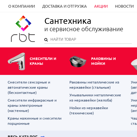
О КОМПАНИИ
ДОСТАВКА И ОТГРУЗКА
АКЦИИ
НОВОСТИ
Сантехника
и сервисное обслуживание
СМЕСИТЕЛИ И
РАКОВИНЫ И
КРАНЫ
МОЙКИ
Смесители сенсорные и
Раковины металлические из
Уни
автоматические краны
нержавейки (стальные)
(ав
(бесконтактные)
дат
Умывальники металлические
Смесители инфракрасные и
из нержавейки (желоба)
Уни
краны электронные
не
Мойки из нержавейки
(настенные)
(ан
(технические)
Краны нажимные и смесители
Чаш
порционные
ста
ВЕСЬ КАТАЛОГ