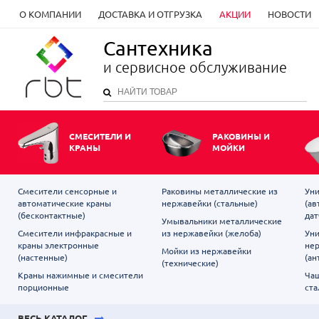
О КОМПАНИИ
ДОСТАВКА И ОТГРУЗКА
АКЦИИ
НОВОСТИ
Сантехника
и сервисное обслуживание
СМЕСИТЕЛИ И
РАКОВИНЫ И
КРАНЫ
МОЙКИ
Смесители сенсорные и
Раковины металлические из
Уни
автоматические краны
нержавейки (стальные)
(ав
(бесконтактные)
дат
Умывальники металлические
Смесители инфракрасные и
из нержавейки (желоба)
Уни
краны электронные
не
Мойки из нержавейки
(настенные)
(ан
(технические)
Краны нажимные и смесители
Чаш
порционные
ста
ВЕСЬ КАТАЛОГ