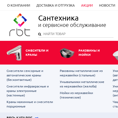
О КОМПАНИИ
ДОСТАВКА И ОТГРУЗКА
АКЦИИ
НОВОСТИ
Сантехника
и сервисное обслуживание
СМЕСИТЕЛИ И
РАКОВИНЫ И
КРАНЫ
МОЙКИ
Смесители сенсорные и
Раковины металлические из
Уни
автоматические краны
нержавейки (стальные)
(ав
(бесконтактные)
дат
Умывальники металлические
Смесители инфракрасные и
из нержавейки (желоба)
Уни
краны электронные
не
Мойки из нержавейки
(настенные)
(ан
(технические)
Краны нажимные и смесители
Чаш
порционные
ста
ВЕСЬ КАТАЛОГ