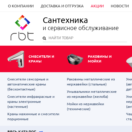
О КОМПАНИИ
ДОСТАВКА И ОТГРУЗКА
АКЦИИ
НОВОСТИ
Сантехника
и сервисное обслуживание
СМЕСИТЕЛИ И
РАКОВИНЫ И
КРАНЫ
МОЙКИ
Смесители сенсорные и
Раковины металлические из
Уни
автоматические краны
нержавейки (стальные)
(ав
(бесконтактные)
дат
Умывальники металлические
Смесители инфракрасные и
из нержавейки (желоба)
Уни
краны электронные
не
Мойки из нержавейки
(настенные)
(ан
(технические)
Краны нажимные и смесители
Чаш
порционные
ста
ВЕСЬ КАТАЛОГ