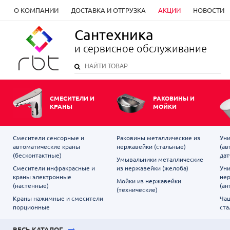
О КОМПАНИИ
ДОСТАВКА И ОТГРУЗКА
АКЦИИ
НОВОСТИ
Сантехника
и сервисное обслуживание
СМЕСИТЕЛИ И
РАКОВИНЫ И
КРАНЫ
МОЙКИ
Смесители сенсорные и
Раковины металлические из
Уни
автоматические краны
нержавейки (стальные)
(ав
(бесконтактные)
дат
Умывальники металлические
Смесители инфракрасные и
из нержавейки (желоба)
Уни
краны электронные
не
Мойки из нержавейки
(настенные)
(ан
(технические)
Краны нажимные и смесители
Чаш
порционные
ста
ВЕСЬ КАТАЛОГ