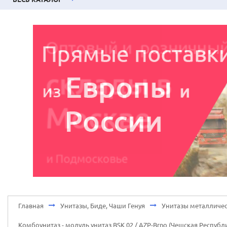
Главная
Унитазы, Биде, Чаши Генуя
Унитазы металличес
Комбоунитаз - модуль унитаз BSK 02 / AZP-Brno (Чешская Респуб