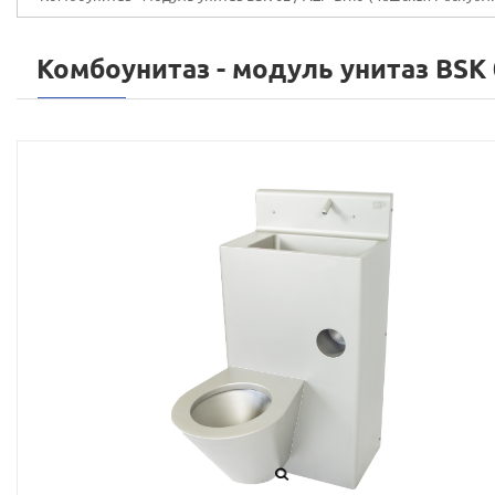
Комбоунитаз - модуль унитаз BSK