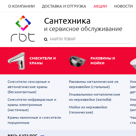
О КОМПАНИИ
ДОСТАВКА И ОТГРУЗКА
АКЦИИ
НОВОСТИ
Сантехника
и сервисное обслуживание
СМЕСИТЕЛИ И
РАКОВИНЫ И
КРАНЫ
МОЙКИ
Смесители сенсорные и
Раковины металлические из
Уни
автоматические краны
нержавейки (стальные)
(ав
(бесконтактные)
дат
Умывальники металлические
Смесители инфракрасные и
из нержавейки (желоба)
Уни
краны электронные
не
Мойки из нержавейки
(настенные)
(ан
(технические)
Краны нажимные и смесители
Чаш
порционные
ста
ВЕСЬ КАТАЛОГ