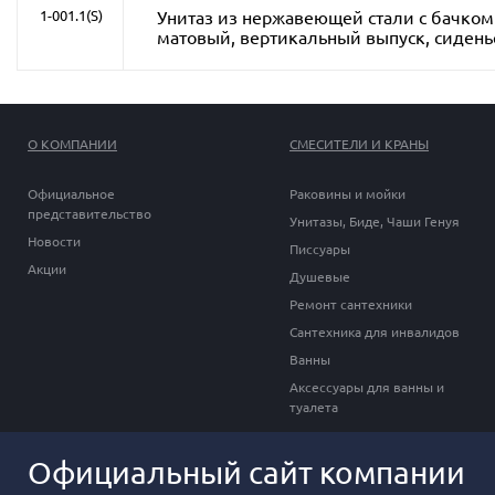
Унитаз из нержавеющей стали с бачком 
1-001.1(S)
матовый, вертикальный выпуск, сидень
О КОМПАНИИ
СМЕСИТЕЛИ И КРАНЫ
Официальное
Раковины и мойки
представительство
Унитазы, Биде, Чаши Генуя
Новости
Писсуары
Акции
Душевые
Ремонт сантехники
Сантехника для инвалидов
Ванны
Аксессуары для ванны и
туалета
Официальный сайт компании