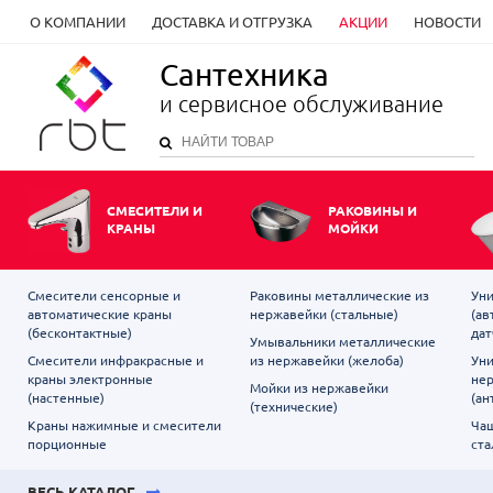
О КОМПАНИИ
ДОСТАВКА И ОТГРУЗКА
АКЦИИ
НОВОСТИ
Сантехника
и сервисное обслуживание
СМЕСИТЕЛИ И
РАКОВИНЫ И
КРАНЫ
МОЙКИ
Смесители сенсорные и
Раковины металлические из
Уни
автоматические краны
нержавейки (стальные)
(ав
(бесконтактные)
дат
Умывальники металлические
Смесители инфракрасные и
из нержавейки (желоба)
Уни
краны электронные
не
Мойки из нержавейки
(настенные)
(ан
(технические)
Краны нажимные и смесители
Чаш
порционные
ста
ВЕСЬ КАТАЛОГ