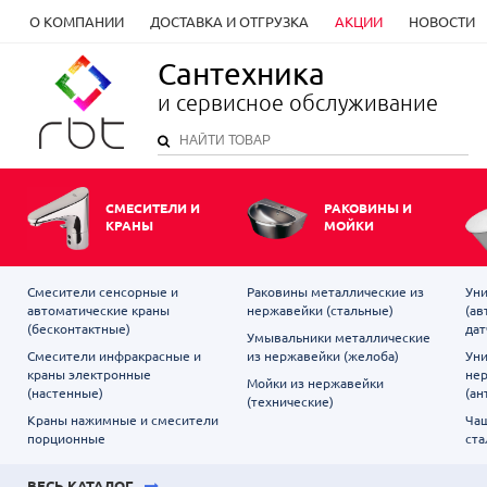
О КОМПАНИИ
ДОСТАВКА И ОТГРУЗКА
АКЦИИ
НОВОСТИ
Сантехника
и сервисное обслуживание
СМЕСИТЕЛИ И
РАКОВИНЫ И
КРАНЫ
МОЙКИ
Смесители сенсорные и
Раковины металлические из
Уни
автоматические краны
нержавейки (стальные)
(ав
(бесконтактные)
дат
Умывальники металлические
Смесители инфракрасные и
из нержавейки (желоба)
Уни
краны электронные
не
Мойки из нержавейки
(настенные)
(ан
(технические)
Краны нажимные и смесители
Чаш
порционные
ста
ВЕСЬ КАТАЛОГ