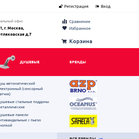
Регистрация
Вход
альный офис
Сравнение
1, г. Москва,
Избранное
отляковская д.7
Корзина
ДУШЕВЫЕ
БРЕНДЫ
уш автоматический
лектронный (сенсорный
атчик)
ушевые стальные поддоны
еталлические
ушевые панели
нтивандальные с пьезо
нопкой
ВСЕ БРЕНДЫ