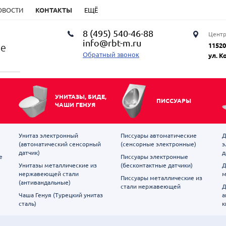
ОВОСТИ
КОНТАКТЫ
ЕЩЁ
8 (495) 540-46-88
Центр
info@rbt-m.ru
ие
11520
Обратный звонок
ул. К
УНИТАЗЫ, БИДЕ,
ПИССУАРЫ
ЧАШИ ГЕНУЯ
Унитаз электронный
Писсуары автоматические
Д
(автоматический сенсорный
(сенсорные электронные)
э
датчик)
д
е
Писсуары электронные
Унитазы металлические из
(бесконтактные датчики)
Д
нержавеющей стали
м
Писсуары металлические из
(антивандальные)
стали нержавеющей
Д
Чаша Генуя (Турецкий унитаз
а
сталь)
к