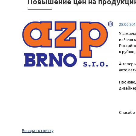
Повышение цен на продукцию 
28.06.201
Уважаемы
из Чешск
Российск
к рублю,
А теперь
автомати
Производ
дизайнер
Спасибо 
Возврат к списку