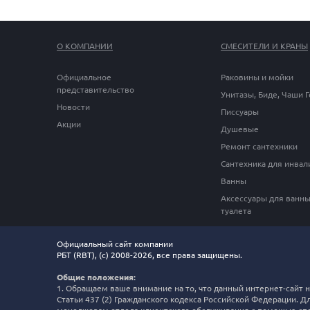
О КОМПАНИИ
СМЕСИТЕЛИ И КРАНЫ
Официальное
Раковины и мойки
представительство
Унитазы, Биде, Чаши 
Новости
Писсуары
Акции
Душевые
Ремонт сантехники
Сантехника для инвал
Ванны
Аксессуары для ванны
туалета
Официальный сайт компании
РБТ (RBT), (c) 2008-2026, все права защищены.
Общие положения:
1. Обращаем ваше внимание на то, что данный интернет-сайт
Статьи 437 (2) Гражданского кодекса Российской Федерации. Д