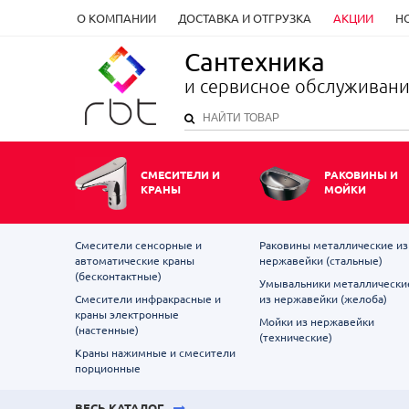
О КОМПАНИИ
ДОСТАВКА И ОТГРУЗКА
АКЦИИ
Н
Сантехника
и сервисное обслуживан
СМЕСИТЕЛИ И
РАКОВИНЫ И
КРАНЫ
МОЙКИ
Смесители сенсорные и
Раковины металлические из
автоматические краны
нержавейки (стальные)
(бесконтактные)
Умывальники металлически
Смесители инфракрасные и
из нержавейки (желоба)
краны электронные
Мойки из нержавейки
(настенные)
(технические)
Краны нажимные и смесители
порционные
ВЕСЬ КАТАЛОГ