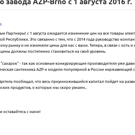
завода AZP-Brno с 1 августа 2016 г.
6
е Партнеры! с 1 августа ожидается изменение цен на все товары эле
ой Республики. Это связанно с тем, что с 2014 года руководство комп
ому рынку и не изменяли цены для нас с вами. Теперь, в связи с хоть
 цены должны постепенно становиться на свой уровень.
 "сахарок" - так как основные конкурирующие производители уже давно,
ческая сантехника AZP и модели популярной в России нержавеющей с
итель пообещал, что весь приумножившийся капитал пойдет на разви
ских продуктов, о которых мы скоро узнаем..
и оставайтесь с нами!