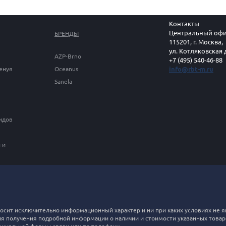
Контакты
Центральный офи
БРЕНДЫ
115201, г. Москва,
ул. Котляковская 
AZP-Brno
+7 (495) 540-46-88
Генуя
Oceanus
info@rbt-m.ru
Sanela
идов
 и
 носит исключительно информационный характер и ни при каких условиях н
ля получения подробной информации о наличии и стоимости указанных товаров