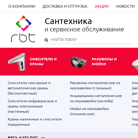
О КОМПАНИИ
ДОСТАВКА И ОТГРУЗКА
АКЦИИ
НОВОСТИ
Сантехника
и сервисное обслуживание
СМЕСИТЕЛИ И
РАКОВИНЫ И
КРАНЫ
МОЙКИ
Смесители сенсорные и
Раковины металлические из
Уни
автоматические краны
нержавейки (стальные)
(ав
(бесконтактные)
дат
Умывальники металлические
Смесители инфракрасные и
из нержавейки (желоба)
Уни
краны электронные
не
Мойки из нержавейки
(настенные)
(ан
(технические)
Краны нажимные и смесители
Чаш
порционные
ста
ВЕСЬ КАТАЛОГ