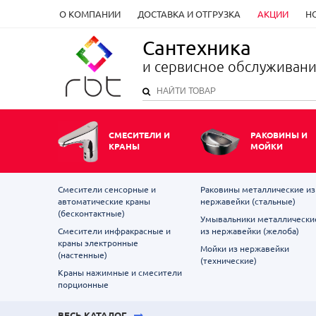
О КОМПАНИИ
ДОСТАВКА И ОТГРУЗКА
АКЦИИ
Н
Сантехника
и сервисное обслуживан
СМЕСИТЕЛИ И
РАКОВИНЫ И
КРАНЫ
МОЙКИ
Смесители сенсорные и
Раковины металлические из
автоматические краны
нержавейки (стальные)
(бесконтактные)
Умывальники металлически
Смесители инфракрасные и
из нержавейки (желоба)
краны электронные
Мойки из нержавейки
(настенные)
(технические)
Краны нажимные и смесители
порционные
ВЕСЬ КАТАЛОГ