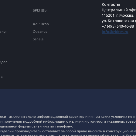
Контакты
Центральный офи
БРЕНДЫ
115201, г. Москва,
ул. Котляковская 
AZP-Brno
+7 (495) 540-46-88
Генуя
Oceanus
info@rbt-m.ru
Sanela
идов
 и
 носит исключительно информационный характер и ни при каких условиях н
ля получения подробной информации о наличии и стоимости указанных товаров
циальной формы связи или по телефону.
делий производитель оставляет за собой право вносить в конструкцию изме
водитель имеет право изменить комплектацию поставки оборудования без 