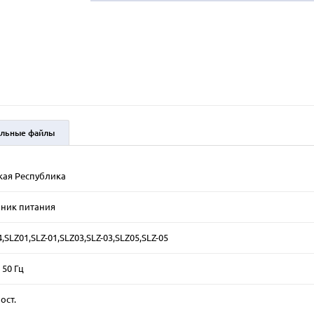
льные файлы
кая Республика
чник питания
4,SLZ01,SLZ-01,SLZ03,SLZ-03,SLZ05,SLZ-05
 50 Гц
ост.