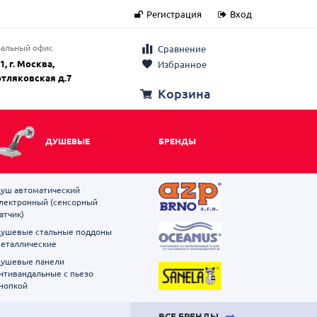
Регистрация
Вход
альный офис
Сравнение
1, г. Москва,
Избранное
отляковская д.7
Корзина
ДУШЕВЫЕ
БРЕНДЫ
уш автоматический
лектронный (сенсорный
атчик)
ушевые стальные поддоны
еталлические
ушевые панели
нтивандальные с пьезо
нопкой
ВСЕ БРЕНДЫ