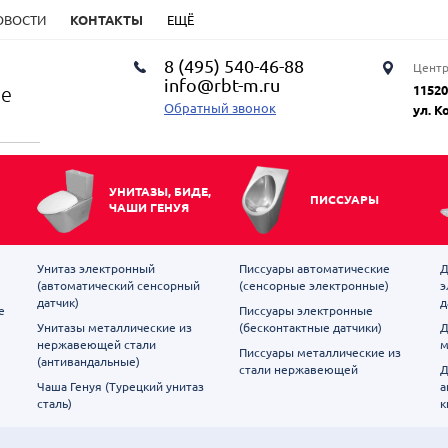
ОВОСТИ
КОНТАКТЫ
ЕЩЁ
8 (495) 540-46-88
Центр
info@rbt-m.ru
ие
11520
Обратный звонок
ул. К
УНИТАЗЫ, БИДЕ,
ПИССУАРЫ
ЧАШИ ГЕНУЯ
Унитаз электронный
Писсуары автоматические
Д
(автоматический сенсорный
(сенсорные электронные)
э
датчик)
д
е
Писсуары электронные
Унитазы металлические из
(бесконтактные датчики)
Д
нержавеющей стали
м
Писсуары металлические из
(антивандальные)
стали нержавеющей
Д
Чаша Генуя (Турецкий унитаз
а
сталь)
к