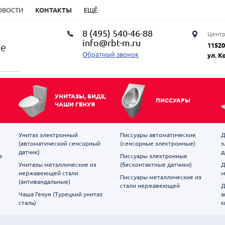
ОВОСТИ
КОНТАКТЫ
ЕЩЁ
8 (495) 540-46-88
Центр
info@rbt-m.ru
ие
11520
Обратный звонок
ул. К
УНИТАЗЫ, БИДЕ,
ПИССУАРЫ
ЧАШИ ГЕНУЯ
Унитаз электронный
Писсуары автоматические
Д
(автоматический сенсорный
(сенсорные электронные)
э
датчик)
д
е
Писсуары электронные
Унитазы металлические из
(бесконтактные датчики)
Д
нержавеющей стали
м
Писсуары металлические из
(антивандальные)
стали нержавеющей
Д
Чаша Генуя (Турецкий унитаз
а
сталь)
к