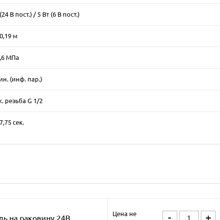
(24 В пост.) / 5 Вт (6 В пост.)
 0,19 м
0,6 МПa
ин. (инф. пар.)
. резьба G 1/2
 7,75 сек.
Цена не
-
+
ль на раковину 24В