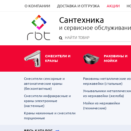
О КОМПАНИИ
ДОСТАВКА И ОТГРУЗКА
АКЦИИ
Н
Сантехника
и сервисное обслуживан
СМЕСИТЕЛИ И
РАКОВИНЫ И
КРАНЫ
МОЙКИ
Смесители сенсорные и
Раковины металлические из
автоматические краны
нержавейки (стальные)
(бесконтактные)
Умывальники металлически
Смесители инфракрасные и
из нержавейки (желоба)
краны электронные
Мойки из нержавейки
(настенные)
(технические)
Краны нажимные и смесители
порционные
ВЕСЬ КАТАЛОГ