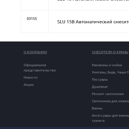
03155
SLU 15B Автоматический смесит
О КОМПАНИИ
СМЕСИТЕЛИ И КРАНЫ
Официальное
Раковины и мойки
представительство
Унитазы, Биде, Чаши 
Новости
Писсуары
Акции
Душевые
Ремонт сантехники
Сантехника для инвал
Ванны
Аксессуары для ванны
туалета