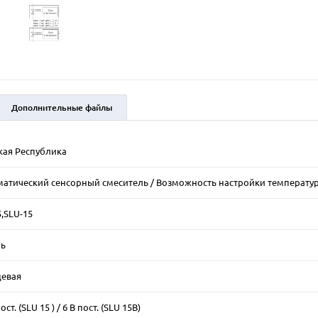
Дополнительные файлы
кая Республика
матический сенсорный смеситель / Возможность настройки температу
,SLU-15
нь
цевая
ост. (SLU 15 ) / 6 В пост. (SLU 15B)