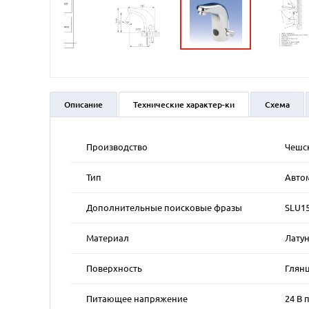
Описание
Технические характер-ки
Схема
Производство
Чешс
Тип
Авто
Дополнительные поисковые фразы
SLU15
Материал
Лату
Поверхность
Глян
Питающее напряжение
24 В п