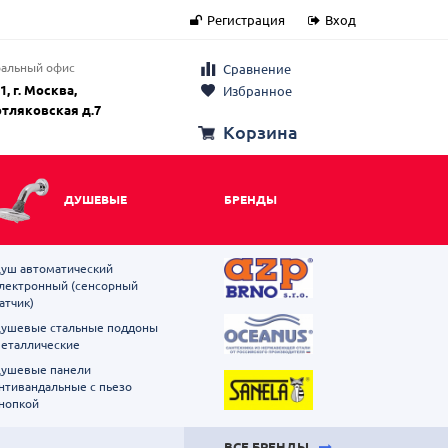
Регистрация
Вход
альный офис
Сравнение
1, г. Москва,
Избранное
отляковская д.7
Корзина
ДУШЕВЫЕ
БРЕНДЫ
уш автоматический
лектронный (сенсорный
атчик)
ушевые стальные поддоны
еталлические
ушевые панели
нтивандальные с пьезо
нопкой
ВСЕ БРЕНДЫ