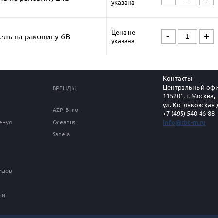
указана
Цена не
-
+
ель на раковину 6В
указана
Контакты
Центральный офи
БРЕНДЫ
115201, г. Москва,
ул. Котляковская 
AZP-Brno
+7 (495) 540-46-88
Генуя
Oceanus
info@rbt-m.ru
Sanela
идов
 и